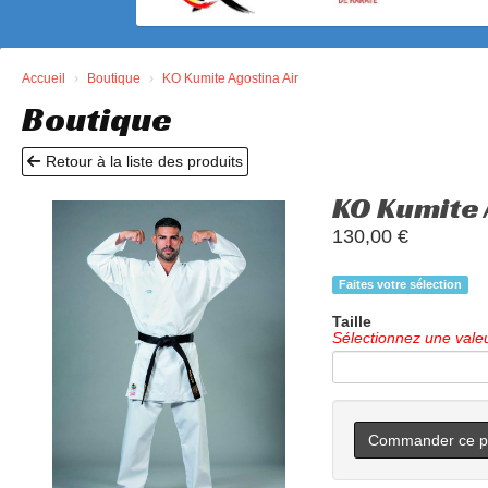
Accueil
Boutique
KO Kumite Agostina Air
Boutique
Retour à la liste des produits
KO Kumite 
130,00
€
Faites votre sélection
Taille
Sélectionnez une vale
Commander ce pr