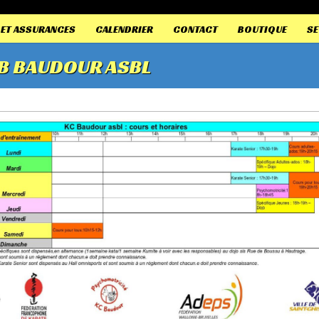
 ET ASSURANCES
CALENDRIER
CONTACT
BOUTIQUE
S
B BAUDOUR ASBL