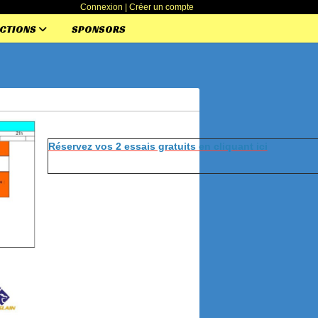
Connexion
|
Créer un compte
ECTIONS
SPONSORS
Réservez vos 2 essais gratuits en cliquant ici