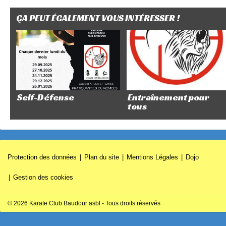
ÇA PEUT ÉGALEMENT VOUS INTÉRESSER !
Self-Défense
Entraînement pour
tous
Protection des données
Plan du site
Mentions Légales
Dojo
Gestion des cookies
© 2026 Karate Club Baudour asbl - Tous droits réservés